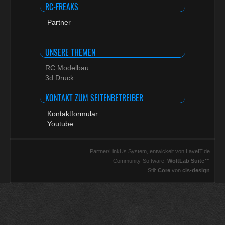
RC-FREAKS
Partner
UNSERE THEMEN
RC Modelbau
3d Druck
KONTAKT ZUM SEITENBETREIBER
Kontaktformular
Youtube
Partner/LinkUs System, entwickelt von LaveIT.de
Community-Software:
WoltLab Suite™
Stil:
Core
von
cls-design