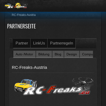
RC-Freaks-Austria
PARTNERSEITE
Partner
LinkUs
Partnerregeln
Auto /Motor
Bildung
Blog
Design
Computer
Fi
RC-Freaks-Austria